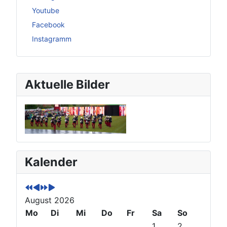
Youtube
Facebook
Instagramm
Aktuelle Bilder
P
P
N
N
Kalender
r
r
e
e
e
e
x
x
v
v
t
t
August 2026
i
i
Y
M
o
Mo
o
e
o
Di
Mi
Do
Fr
Sa
So
u
u
a
n
1
2