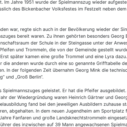
. Im Jahre 1951 wurde der Spielmannszug wieder aufgestel
nlässlich des Bickenbacher Volksfestes im Festzelt neben de
en war, regte sich auch in der Bevölkerung wieder der Sin
szuges bereit waren. Zu ihnen gehörten besonders Georg Bo
nschaftsraum der Schule in der Steingasse unter der Anwe
Pfeifen und Trommeln, die von der Gemeinde gestellt wurde
rst später kamen eine große Trommel und eine Lyra dazu.
r die anderen wurde durch eine so genannte Grifftabelle de
. In der folgenden Zeit übernahm Georg Mink die technisc
“ und „Groß Berlin“.
es Spielmannszuges geleistet. Er hat die Pfeifer ausgebild
Jahr der Wiedergründung waren Heinrich Gärtner und Georg
elausbildung fand bei den jeweiligen Ausbildern zuhause s
aren, abgehalten. In dem neuen Jugendheim am Sportplatz f
Jahre Fanfaren und große Landsknechtstrommeln eingesetz
führer des inzwischen auf 39 Mann angewachsenen Spielman