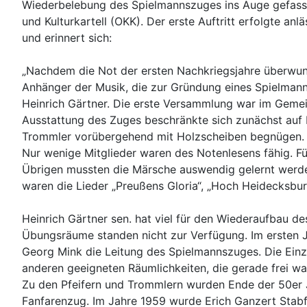
Wiederbelebung des Spielmannszuges ins Auge gefasst
und Kulturkartell (OKK). Der erste Auftritt erfolgte a
und erinnert sich:
„Nachdem die Not der ersten Nachkriegsjahre überwund
Anhänger der Musik, die zur Gründung eines Spielmann
Heinrich Gärtner. Die erste Versammlung war im Gemei
Ausstattung des Zuges beschränkte sich zunächst auf 
Trommler vorübergehend mit Holzscheiben begnügen. E
Nur wenige Mitglieder waren des Notenlesens fähig. Fü
Übrigen mussten die Märsche auswendig gelernt werden
waren die Lieder „Preußens Gloria“, „Hoch Heidecksburg
Heinrich Gärtner sen. hat viel für den Wiederaufbau d
Übungsräume standen nicht zur Verfügung. Im ersten 
Georg Mink die Leitung des Spielmannszuges. Die Einz
anderen geeigneten Räumlichkeiten, die gerade frei w
Zu den Pfeifern und Trommlern wurden Ende der 50er 
Fanfarenzug. Im Jahre 1959 wurde Erich Ganzert Stab