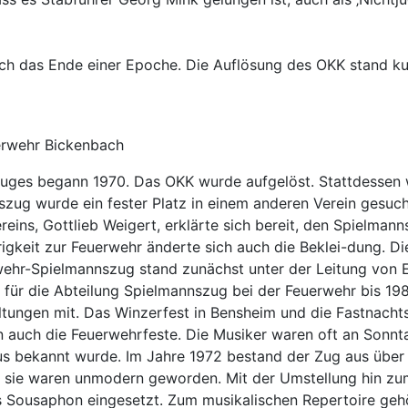
ch das Ende einer Epoche. Die Auflösung des OKK stand ku
erwehr Bickenbach
szuges begann 1970. Das OKK wurde aufgelöst. Stattdessen
zug wurde ein fester Platz in einem anderen Verein gesucht
eins, Gottlieb Weigert, erklärte sich bereit, den Spielman
gkeit zur Feuerwehr änderte sich auch die Beklei-dung. Die
wehr-Spielmannszug stand zunächst unter der Leitung von
er für die Abteilung Spielmannszug bei der Feuerwehr bis 1
ltungen mit. Das Winzerfest in Bensheim und die Fastnach
en auch die Feuerwehrfeste. Die Musiker waren oft an Sonn
 bekannt wurde. Im Jahre 1972 bestand der Zug aus über 3
n sie waren unmodern geworden. Mit der Umstellung hin zum
s Sousaphon eingesetzt. Zum musikalischen Repertoire gehö