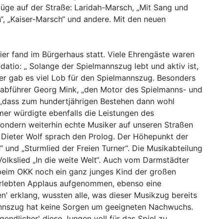
züge auf der Straße: Laridah-Marsch, „Mit Sang und
“, „Kaiser-Marsch“ und andere. Mit den neuen
er fand im Bürgerhaus statt. Viele Ehrengäste waren
atio: „ Solange der Spielmannszug lebt und aktiv ist,
er gab es viel Lob für den Spielmannszug. Besonders
tabführer Georg Mink, „den Motor des Spielmanns- und
, „dass zum hundertjährigen Bestehen dann wohl
er würdigte ebenfalls die Leistungen des
ondern weiterhin echte Musiker auf unseren Straßen
e Dieter Wolf sprach den Prolog. Der Höhepunkt der
“ und „Sturmlied der Freien Turner“. Die Musikabteilung
Volkslied „In die weite Welt“. Auch vom Darmstädter
 beim OKK noch ein ganz junges Kind der großen
e erlebten Applaus aufgenommen, ebenso eine
' erklang, wussten alle, was dieser Musikzug bereits
mannszug hat keine Sorgen um geeigneten Nachwuchs.
gendlicher' diese Jungen voll für das Spiel zu