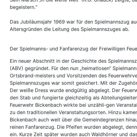
begeistern.“
Das Jubiläumsjahr 1969 war für den Spielmannszug au
Altersgründen die Leitung des Spielmannszuges ab.
Der Spielmanns- und Fanfarenzug der Freiwilligen Feu
Ein neuer Abschnitt in der Geschichte des Spielmann
(ABV) gegründet. Für den nun „heimatlosen“ Spielmanns
Ortsbrand-meisters und Vorsitzenden des Feuerwehrver
Spielmannszuges war somit gesichert. Mit der Zugehöri
Der weiße Dress wurde endgültig abgelegt. Der Feuer
den Stab und fungierte gleichzeitig als Abteilungsleit
Feuerwehr Bickenbach wirkte bei unzähli-gen Veransta
zu den traditionellen Veranstaltungsorten. Hinzu kam
Bickenbach auch weit über die Gemeindegrenzen hinaus
reinen Fanfarenzug. Die Pfeifen wurden abgelegt, den
ein. Kurze Zeit später wurden auch Waldhörner und da