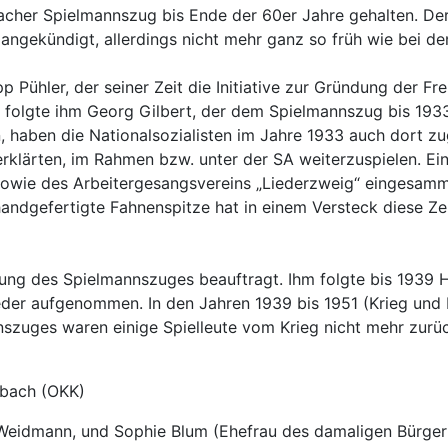
bacher Spielmannszug bis Ende der 60er Jahre gehalten. De
ngekündigt, allerdings nicht mehr ganz so früh wie bei den
 Pühler, der seiner Zeit die Initiative zur Gründung der Fr
folgte ihm Georg Gilbert, der dem Spielmannszug bis 1933 v
 haben die Nationalsozialisten im Jahre 1933 auch dort z
eit erklärten, im Rahmen bzw. unter der SA weiterzuspielen.
sowie des Arbeitergesangsvereins „Liederzweig“ eingesamme
handgefertigte Fahnenspitze hat in einem Versteck diese Ze
ung des Spielmannszuges beauftragt. Ihm folgte bis 1939 
eder aufgenommen. In den Jahren 1939 bis 1951 (Krieg und
nszuges waren einige Spielleute vom Krieg nicht mehr zurü
nbach (OKK)
 Weidmann, und Sophie Blum (Ehefrau des damaligen Bürge