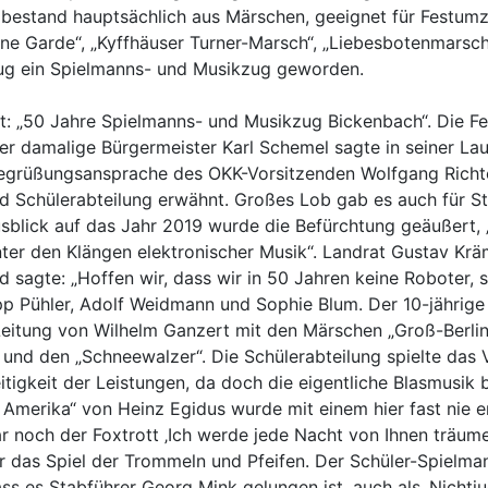
re bestand hauptsächlich aus Märschen, geeignet für Festum
eine Garde“, „Kyffhäuser Turner-Marsch“, „Liebesbotenmarsch
ug ein Spielmanns- und Musikzug geworden.
: „50 Jahre Spielmanns- und Musikzug Bickenbach“. Die Fei
 damalige Bürgermeister Karl Schemel sagte in seiner Laud
 Begrüßungsansprache des OKK-Vorsitzenden Wolfgang Richt
d Schülerabteilung erwähnt. Großes Lob gab es auch für S
usblick auf das Jahr 2019 wurde die Befürchtung geäußert
er den Klängen elektronischer Musik“. Landrat Gustav Kräm
agte: „Hoffen wir, dass wir in 50 Jahren keine Roboter, s
ipp Pühler, Adolf Weidmann und Sophie Blum. Der 10-jährig
 Leitung von Wilhelm Ganzert mit den Märschen „Groß-Berlin
 und den „Schneewalzer“. Die Schülerabteilung spielte das 
tigkeit der Leistungen, da doch die eigentliche Blasmusik
us Amerika“ von Heinz Egidus wurde mit einem hier fast ni
noch der Foxtrott ‚Ich werde jede Nacht von Ihnen träumen
ber das Spiel der Trommeln und Pfeifen. Der Schüler-Spiel
ass es Stabführer Georg Mink gelungen ist, auch als ‚Nichtju