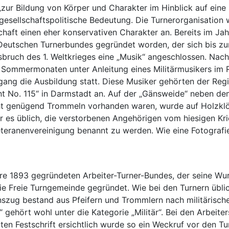
zur Bildung von Körper und Charakter im Hinblick auf eine
gesellschaftspolitische Bedeutung. Die Turnerorganisation 
chaft einen eher konservativen Charakter an. Bereits im Jah
 Deutschen Turnerbundes gegründet worden, der sich bis z
sbruch des 1. Weltkrieges eine „Musik“ angeschlossen. Nac
 Sommermonaten unter Anleitung eines Militärmusikers im 
ang die Ausbildung statt. Diese Musiker gehörten der Regi
nt No. 115“ in Darmstadt an. Auf der „Gänsweide“ neben d
cht genügend Trommeln vorhanden waren, wurde auf Holzklö
r es üblich, die verstorbenen Angehörigen vom hiesigen Kr
eteranenvereinigung benannt zu werden. Wie eine Fotografi
e 1893 gegründeten Arbeiter-Turner-Bundes, der seine Wur
e Freie Turngemeinde gegründet. Wie bei den Turnern üblich
nszug bestand aus Pfeifern und Trommlern nach militärisc
“ gehört wohl unter die Kategorie „Militär“. Bei den Arbeit
ten Festschrift ersichtlich wurde so ein Weckruf vor den 