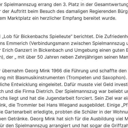
er Spielmannszug errang den 3. Platz in der Gesamtwertung
r der Auftritt beim Besuch des damaligen Regierenden Bürg
em Marktplatz ein herzlicher Empfang bereitet wurde.
 „Lob für Bickenbachs Spielleute“ berichtet. Die Zufrieden
 Emmerich (Verbindungsmann zwischen Spielmannszug un
r Erich Ganzert in Bickenbach und Umgebung einen guten 
h), der „ mit über 50 Jahren neben Zehnjährigen seinen Man
 übernahm Georg Mink 1966 die Führung und schaffte den 
 mit Blasmusikinstrumenten (Trompeten und Saxophon). In k
iche Entwicklung eingeleitet. Dafür musste viel Geld inves
 und die Firma Dietrich. Der Spielmannszug war beliebt und
hs liegt und hat die Jugendarbeit forciert. Sein Ziel war 
nk, die Trommler bei Hans Wiegand ausgebildet. Einige „Pf
 Gartenarbeit erledigte, probten die Schüler in der Wohnu
ben Getränke. Georg Mink hat sich für die Ausbildung viel M
für den Spielmannszug arrangiert und hat sogar die Griffza