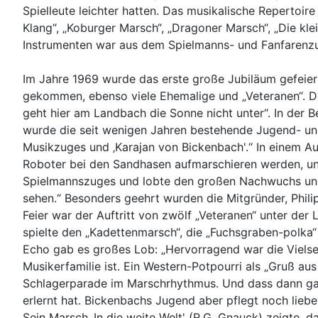
Spielleute leichter hatten. Das musikalische Repertoi
Klang“, „Koburger Marsch“, „Dragoner Marsch“, „Die kl
Instrumenten war aus dem Spielmanns- und Fanfarenz
Im Jahre 1969 wurde das erste große Jubiläum gefeiert
gekommen, ebenso viele Ehemalige und „Veteranen“. Der
geht hier am Landbach die Sonne nicht unter“. In der
wurde die seit wenigen Jahren bestehende Jugend- un
Musikzuges und ‚Karajan von Bickenbach'.“ In einem A
Roboter bei den Sandhasen aufmarschieren werden, unt
Spielmannszuges und lobte den großen Nachwuchs und s
sehen.“ Besonders geehrt wurden die Mitgründer, Phil
Feier war der Auftritt von zwölf „Veteranen“ unter der
spielte den „Kadettenmarsch“, die „Fuchsgraben-polka“
Echo gab es großes Lob: „Hervorragend war die Vielsei
Musikerfamilie ist. Ein Western-Potpourri als „Gruß a
Schlagerparade im Marschrhythmus. Und dass dann gar 
erlernt hat. Bickenbachs Jugend aber pflegt noch lie
Sein Marsch ‚In die weite Welt' (R.G. Gnauck) zeigte, d