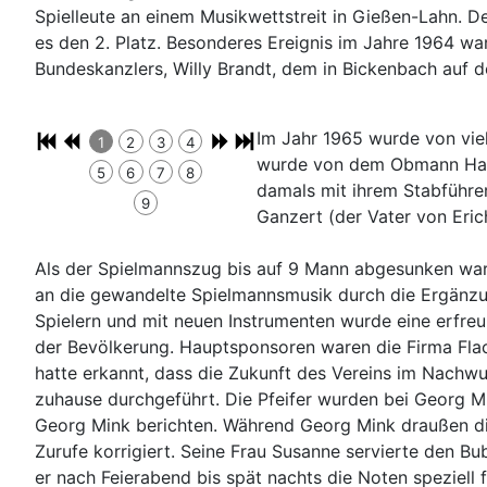
Spielleute an einem Musikwettstreit in Gießen-Lahn. D
es den 2. Platz. Besonderes Ereignis im Jahre 1964 wa
Bundeskanzlers, Willy Brandt, dem in Bickenbach auf d
Im Jahr 1965 wurde von viel
1
2
3
4
wurde von dem Obmann Hans
5
6
7
8
damals mit ihrem Stabführe
9
Ganzert (der Vater von Eric
Als der Spielmannszug bis auf 9 Mann abgesunken war
an die gewandelte Spielmannsmusik durch die Ergänzung
Spielern und mit neuen Instrumenten wurde eine erfreul
der Bevölkerung. Hauptsponsoren waren die Firma Flach
hatte erkannt, dass die Zukunft des Vereins im Nachwuc
zuhause durchgeführt. Die Pfeifer wurden bei Georg Mi
Georg Mink berichten. Während Georg Mink draußen die
Zurufe korrigiert. Seine Frau Susanne servierte den Bu
er nach Feierabend bis spät nachts die Noten speziell 