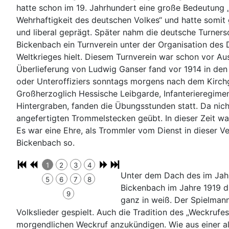
hatte schon im 19. Jahrhundert eine große Bedeutung „
Wehrhaftigkeit des deutschen Volkes“ und hatte somit 
und liberal geprägt. Später nahm die deutsche Turners
Bickenbach ein Turnverein unter der Organisation des
Weltkrieges hielt. Diesem Turnverein war schon vor Au
Überlieferung von Ludwig Ganser fand vor 1914 in den
oder Unteroffiziers sonntags morgens nach dem Kirchg
Großherzoglich Hessische Leibgarde, Infanterieregime
Hintergraben, fanden die Übungsstunden statt. Da ni
angefertigten Trommelstecken geübt. In dieser Zeit wa
Es war eine Ehre, als Trommler vom Dienst in dieser V
Bickenbach so.
1
2
3
4
Unter dem Dach des im Jahr
5
6
7
8
Bickenbach im Jahre 1919 di
9
ganz in weiß. Der Spielman
Volkslieder gespielt. Auch die Tradition des „Weckrufes
morgendlichen Weckruf anzukündigen. Wie aus einer al